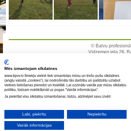
Aktualizētais pašvērtējuma ziņojums 2024
Aktualizētais pašvērtējuma ziņojums 2025
BPVV attīstības un investīciju stratēģijas plāns
Investīciju un attīstības stratēģija
Skolas telpu īres cenrādis
© Balvu profesionāl
Skolas internāts
Vidzemes iela 26, Bal
e-pa
Biedrība
Mēs izmantojam sīkdatnes
BPVV ciklogramma
www.bpvv.lv tīmekļa vietnē tiek izmantotas mūsu un trešo pušu sīkdatnes
Nolikums
(angļu valodā „cookies”), lai nodrošinātu tās darbību un palīdzētu uzlabot
vietnes lietošanas pieredzi un kvalitāti. Lai uzzinātu vairāk par mūsu sīkdatņu
Konvents
politiku, lūdzam noklikšķināt uz pogas “Vairāk informācijas”.
Latvijas Koks "Biedra sertifikāts"
Ja piekrītat visu sīkdatņu izmantošanai, lūdzu, atzīmējiet savu izvēli:
Izglītības process
Labi, piekrītu
Nepiekrītu
Vispārējās izglītības programmas
Vairāk informācijas
Valsts aizsardzības mācību programma