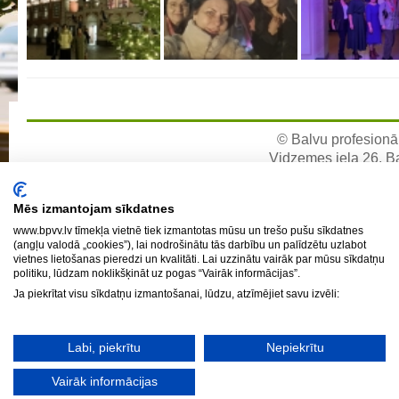
Aktualizētais pašvērtējuma ziņojums 2024
Aktualizētais pašvērtējuma ziņojums 2025
BPVV attīstības un investīciju stratēģijas plāns
Investīciju un attīstības stratēģija
Skolas telpu īres cenrādis
© Balvu profesionāl
Skolas internāts
Vidzemes iela 26, Bal
e-pa
Biedrība
Mēs izmantojam sīkdatnes
BPVV ciklogramma
www.bpvv.lv tīmekļa vietnē tiek izmantotas mūsu un trešo pušu sīkdatnes
Nolikums
(angļu valodā „cookies”), lai nodrošinātu tās darbību un palīdzētu uzlabot
vietnes lietošanas pieredzi un kvalitāti. Lai uzzinātu vairāk par mūsu sīkdatņu
Konvents
politiku, lūdzam noklikšķināt uz pogas “Vairāk informācijas”.
Latvijas Koks "Biedra sertifikāts"
Ja piekrītat visu sīkdatņu izmantošanai, lūdzu, atzīmējiet savu izvēli:
Izglītības process
Labi, piekrītu
Nepiekrītu
Vispārējās izglītības programmas
Vairāk informācijas
Valsts aizsardzības mācību programma