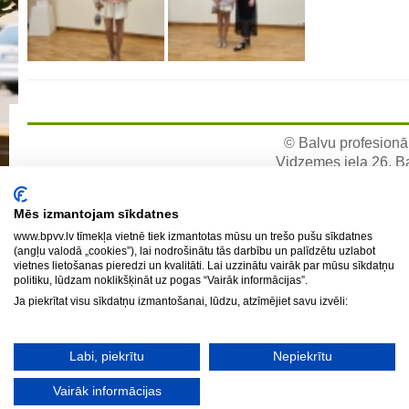
Aktualizētais pašvērtējuma ziņojums 2024
Aktualizētais pašvērtējuma ziņojums 2025
BPVV attīstības un investīciju stratēģijas plāns
Investīciju un attīstības stratēģija
Skolas telpu īres cenrādis
© Balvu profesionāl
Skolas internāts
Vidzemes iela 26, Bal
e-pa
Biedrība
Mēs izmantojam sīkdatnes
BPVV ciklogramma
www.bpvv.lv tīmekļa vietnē tiek izmantotas mūsu un trešo pušu sīkdatnes
Nolikums
(angļu valodā „cookies”), lai nodrošinātu tās darbību un palīdzētu uzlabot
vietnes lietošanas pieredzi un kvalitāti. Lai uzzinātu vairāk par mūsu sīkdatņu
Konvents
politiku, lūdzam noklikšķināt uz pogas “Vairāk informācijas”.
Latvijas Koks "Biedra sertifikāts"
Ja piekrītat visu sīkdatņu izmantošanai, lūdzu, atzīmējiet savu izvēli:
Izglītības process
Labi, piekrītu
Nepiekrītu
Vispārējās izglītības programmas
Vairāk informācijas
Valsts aizsardzības mācību programma