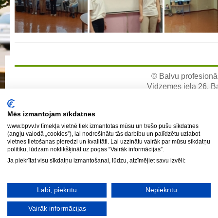
Aktualizētais pašvērtējuma ziņojums 2024
Aktualizētais pašvērtējuma ziņojums 2025
BPVV attīstības un investīciju stratēģijas plāns
Investīciju un attīstības stratēģija
Skolas telpu īres cenrādis
© Balvu profesionāl
Skolas internāts
Vidzemes iela 26, Bal
e-pa
Biedrība
Mēs izmantojam sīkdatnes
BPVV ciklogramma
www.bpvv.lv tīmekļa vietnē tiek izmantotas mūsu un trešo pušu sīkdatnes
Nolikums
(angļu valodā „cookies”), lai nodrošinātu tās darbību un palīdzētu uzlabot
vietnes lietošanas pieredzi un kvalitāti. Lai uzzinātu vairāk par mūsu sīkdatņu
Konvents
politiku, lūdzam noklikšķināt uz pogas “Vairāk informācijas”.
Latvijas Koks "Biedra sertifikāts"
Ja piekrītat visu sīkdatņu izmantošanai, lūdzu, atzīmējiet savu izvēli:
Izglītības process
Labi, piekrītu
Nepiekrītu
Vispārējās izglītības programmas
Vairāk informācijas
Valsts aizsardzības mācību programma