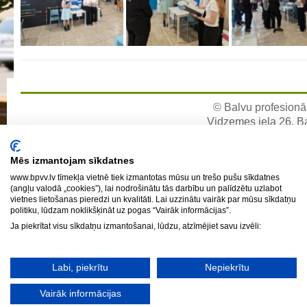
Aktualizētais pašvērtējuma ziņojums 2024
Aktualizētais pašvērtējuma ziņojums 2025
BPVV attīstības un investīciju stratēģijas plāns
Investīciju un attīstības stratēģija
Skolas telpu īres cenrādis
© Balvu profesionāl
Skolas internāts
Vidzemes iela 26, Bal
e-pa
Biedrība
Mēs izmantojam sīkdatnes
BPVV ciklogramma
www.bpvv.lv tīmekļa vietnē tiek izmantotas mūsu un trešo pušu sīkdatnes
Nolikums
(angļu valodā „cookies”), lai nodrošinātu tās darbību un palīdzētu uzlabot
vietnes lietošanas pieredzi un kvalitāti. Lai uzzinātu vairāk par mūsu sīkdatņu
Konvents
politiku, lūdzam noklikšķināt uz pogas “Vairāk informācijas”.
Latvijas Koks "Biedra sertifikāts"
Ja piekrītat visu sīkdatņu izmantošanai, lūdzu, atzīmējiet savu izvēli:
Izglītības process
Labi, piekrītu
Nepiekrītu
Vispārējās izglītības programmas
Vairāk informācijas
Valsts aizsardzības mācību programma