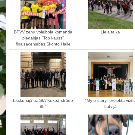
Aktualizētais pašvērtējuma ziņojums 2024
Aktualizētais pašvērtējuma ziņojums 2025
BPVV attīstības un investīciju stratēģijas plāns
BPVV zēnu volejbola komanda
Lielā talka
Investīciju un attīstības stratēģija
piedalījās "Top kauss"
Skolas telpu īres cenrādis
finālsacensībās Skonto Hallē
Skolas internāts
Biedrība
BPVV ciklogramma
Nolikums
Konvents
Latvijas Koks "Biedra sertifikāts"
Ekskursijā uz SIA“Kokpārstrāde
"My e-story" projekta vizīt
98”
Latvijā
Izglītības process
Vispārējās izglītības programmas
Valsts aizsardzības mācību programma