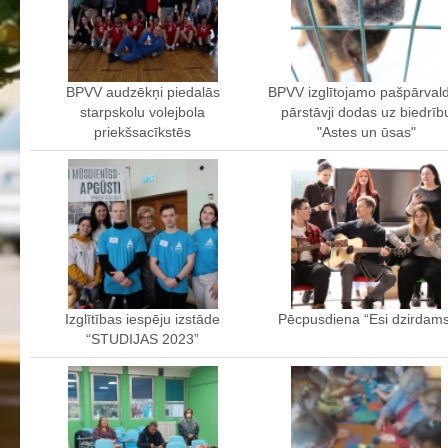
Profesionālās izglītības programmas
Kokizstrādājumu izgatavošana
Šūto izstrādājumu ražošanas tehnoloģija
BPVV audzēkņi piedalās
BPVV izglītojamo pašpārval
Bērnu aprūpe
starpskolu volejbola
pārstāvji dodas uz biedrīb
priekšsacīkstēs
"Astes un ūsas"
Komerczinības
Skaistumkopšanas pakalpojumi
Koksnes materiālu apstrādātājs
Frizieris
Klašu audzinātāju saraksts
Interešu izglītība un pulciņi
Izglītības iespēju izstāde
Pēcpusdiena “Esi dzirdams
Mācību stundu norises laiki
“STUDIJAS 2023”
BPVV skolotāju konsultāciju grafiks 2025./2026. m.g.
Normatīvie akti
Audzināšanas darba prioritātes
Mācīšanās grupas