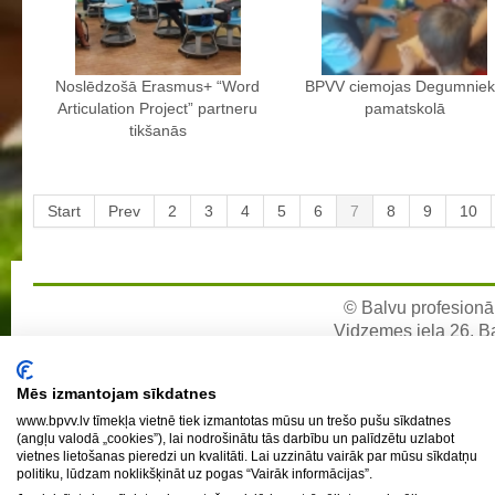
Individuālie nepieciešamie mācību līdzekļi un piederumi darbam
stundās
Noslēdzošā Erasmus+ “Word
BPVV ciemojas Degumnie
Ēdienkarte
Articulation Project” partneru
pamatskolā
Kontakti
tikšanās
Projekti
Start
Prev
2
3
4
5
6
7
8
9
10
Fotogrāfijas
Karjeras izglītība
Noderīgi
© Balvu profesionāl
Vidzemes iela 26, Bal
e-pa
Mēs izmantojam sīkdatnes
www.bpvv.lv tīmekļa vietnē tiek izmantotas mūsu un trešo pušu sīkdatnes
(angļu valodā „cookies”), lai nodrošinātu tās darbību un palīdzētu uzlabot
vietnes lietošanas pieredzi un kvalitāti. Lai uzzinātu vairāk par mūsu sīkdatņu
politiku, lūdzam noklikšķināt uz pogas “Vairāk informācijas”.