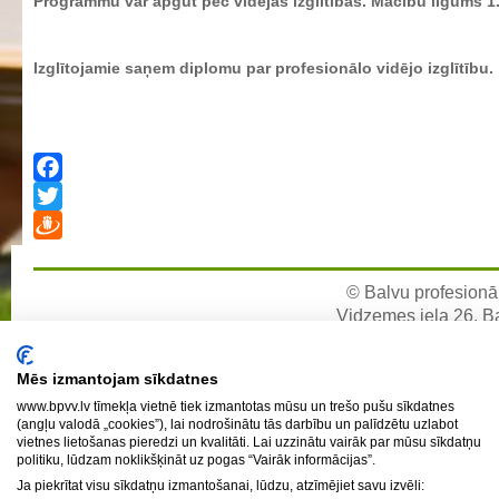
Programmu var apgūt pēc vidējās izglītības. Mācību ilgums 1.
Profesionālās izglītības programmas
Kokizstrādājumu izgatavošana
Izglītojamie saņem diplomu par profesionālo vidējo izglītību.
Šūto izstrādājumu ražošanas tehnoloģija
Bērnu aprūpe
Komerczinības
Skaistumkopšanas pakalpojumi
Facebook
Koksnes materiālu apstrādātājs
Twitter
Draugiem
Frizieris
Klašu audzinātāju saraksts
© Balvu profesionāl
Vidzemes iela 26, Bal
Interešu izglītība un pulciņi
e-pa
Mācību stundu norises laiki
Mēs izmantojam sīkdatnes
BPVV skolotāju konsultāciju grafiks 2025./2026. m.g.
www.bpvv.lv tīmekļa vietnē tiek izmantotas mūsu un trešo pušu sīkdatnes
(angļu valodā „cookies”), lai nodrošinātu tās darbību un palīdzētu uzlabot
Normatīvie akti
vietnes lietošanas pieredzi un kvalitāti. Lai uzzinātu vairāk par mūsu sīkdatņu
politiku, lūdzam noklikšķināt uz pogas “Vairāk informācijas”.
Audzināšanas darba prioritātes
Ja piekrītat visu sīkdatņu izmantošanai, lūdzu, atzīmējiet savu izvēli:
Mācīšanās grupas