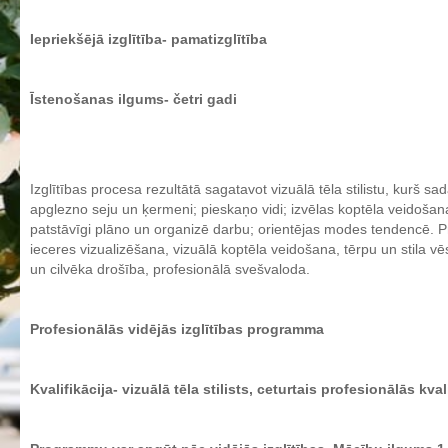
Aktualizētais pašvērtējuma ziņojums 2024
Iepriekšējā izglītība- pamatizglītība
Aktualizētais pašvērtējuma ziņojums 2025
BPVV attīstības un investīciju stratēģijas plāns
Īstenošanas ilgums- četri gadi
Investīciju un attīstības stratēģija
Skolas telpu īres cenrādis
Skolas internāts
Izglītības procesa rezultātā sagatavot vizuālā tēla stilistu, kurš s
Biedrība
apglezno seju un ķermeni; pieskaņo vidi; izvēlas koptēla veidošan
patstāvīgi plāno un organizē darbu; orientējas modes tendencē. Pro
BPVV ciklogramma
ieceres vizualizēšana, vizuālā koptēla veidošana, tērpu un stila 
Nolikums
un cilvēka drošība, profesionālā svešvaloda.
Konvents
Latvijas Koks "Biedra sertifikāts"
Profesionālās vidējās izglītības programma
Izglītības process
Kvalifikācija- vizuālā tēla stilists, ceturt
ais profesionālās kvali
Vispārējās izglītības programmas
Valsts aizsardzības mācību programma