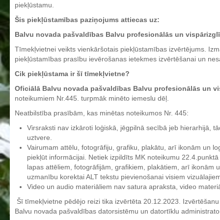
piekļūstamu.
Aktualizētais pašvērtējuma ziņojums 2024
Šis piekļūstamības paziņojums attiecas uz:
Aktualizētais pašvērtējuma ziņojums 2025
Balvu novada pašvaldības Balvu profesionālās un vispārizglī
BPVV attīstības un investīciju stratēģijas plāns
Tīmekļvietnei veikts vienkāršotais piekļūstamības izvērtējums. I
Investīciju un attīstības stratēģija
piekļūstamības prasību ievērošanas ietekmes izvērtēšanai un ne
Skolas telpu īres cenrādis
Cik piekļūstama ir šī tīmekļvietne?
Skolas internāts
Oficiālā Balvu novada pašvaldības Balvu profesionālās un vi
noteikumiem Nr.445. turpmāk minēto iemeslu dēļ.
Biedrība
Neatbilstība prasībām, kas minētas noteikumos Nr. 445:
BPVV ciklogramma
Virsraksti nav izkāroti loģiskā, jēgpilnā secībā jeb hierarhijā, 
Nolikums
uztvere.
Konvents
Vairumam attēlu, fotogrāfiju, grafiku, plakātu, arī ikonām un log
piekļūt informācijai. Netiek izpildīts MK noteikumu 22.4.punkt
Latvijas Koks "Biedra sertifikāts"
lapas attēliem, fotogrāfijām, grafikiem, plakātiem, arī ikonām
uzmanību korektai ALT tekstu pievienošanai visiem vizuālajie
Izglītības process
Video un audio materiāliem nav satura apraksta, video materiāl
Vispārējās izglītības programmas
Šī tīmekļvietne pēdējo reizi tika izvērtēta 20.12.2023. Izvērtēšan
Balvu novada pašvaldības datorsistēmu un datortīklu administrato
Valsts aizsardzības mācību programma