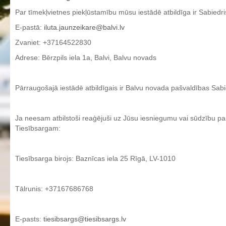
Par tīmekļvietnes piekļūstamību mūsu iestādē atbildīga ir Sabiedri
Individuālie nepieciešamie mācību līdzekļi un piederumi darbam
stundās
E-pastā:
iluta.jaunzeikare@balvi.lv
Ēdienkarte
Zvaniet: +37164522830
Adrese: Bērzpils iela 1a, Balvi, Balvu novads
Kontakti
Projekti
Pārraugošajā iestādē atbildīgais ir Balvu novada pašvaldības Sabie
Fotogrāfijas
Ja neesam atbilstoši reaģējuši uz Jūsu iesniegumu vai sūdzību par
Karjeras izglītība
Tiesībsargam:
Noderīgi
Tiesībsarga birojs: Baznīcas iela 25 Rīgā, LV-1010
Tālrunis: +37167686768
E-pasts:
tiesibsargs@tiesibsargs.lv