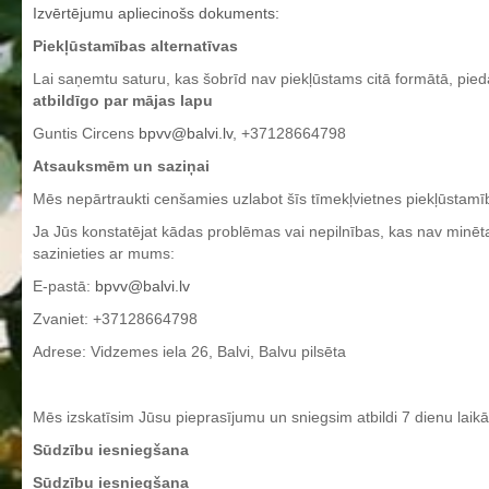
Izvērtējumu apliecinošs dokuments:
Profesionālās izglītības programmas
Piekļūstamības alternatīvas
Kokizstrādājumu izgatavošana
Lai saņemtu saturu, kas šobrīd nav piekļūstams citā formātā, pie
Šūto izstrādājumu ražošanas tehnoloģija
atbildīgo par mājas lapu
Bērnu aprūpe
Guntis Circens
bpvv@balvi.lv
, +37128664798
Komerczinības
Atsauksmēm un saziņai
Skaistumkopšanas pakalpojumi
Mēs nepārtraukti cenšamies uzlabot šīs tīmekļvietnes piekļūstamī
Koksnes materiālu apstrādātājs
Ja Jūs konstatējat kādas problēmas vai nepilnības, kas nav minēt
Frizieris
sazinieties ar mums:
Klašu audzinātāju saraksts
E-pastā:
bpvv@balvi.lv
Interešu izglītība un pulciņi
Zvaniet: +37128664798
Adrese: Vidzemes iela 26, Balvi, Balvu pilsēta
Mācību stundu norises laiki
BPVV skolotāju konsultāciju grafiks 2025./2026. m.g.
Mēs izskatīsim Jūsu pieprasījumu un sniegsim atbildi 7 dienu laikā
Normatīvie akti
Sūdzību iesniegšana
Audzināšanas darba prioritātes
Sūdzību iesniegšana
Mācīšanās grupas