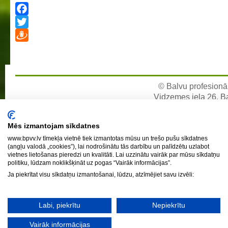
Facebook
Twitter
Draugiem
© Balvu profesionāl
Vidzemes iela 26, Bal
e-pa
Mēs izmantojam sīkdatnes
www.bpvv.lv tīmekļa vietnē tiek izmantotas mūsu un trešo pušu sīkdatnes
(angļu valodā „cookies”), lai nodrošinātu tās darbību un palīdzētu uzlabot
vietnes lietošanas pieredzi un kvalitāti. Lai uzzinātu vairāk par mūsu sīkdatņu
politiku, lūdzam noklikšķināt uz pogas “Vairāk informācijas”.
Ja piekrītat visu sīkdatņu izmantošanai, lūdzu, atzīmējiet savu izvēli:
Labi, piekrītu
Nepiekrītu
Vairāk informācijas