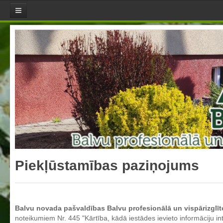
Aktualitātes
Jaunumi
Direktores sleja
Pasākumu plāns
Skola
Misija, mērķi un vērtības
Skolotāji
Skolas himna
Skolas LOGO
Piekļūstamības paziņojums
Pašvērtējuma ziņojumi
Aktualizētais pašvērtējuma ziņojums 2021
Aktualizētais pašvērtējuma ziņojums 2022
Balvu novada pašvaldības Balvu profesionālā un vispārizglī
Aktualizētais pašvērtējuma ziņojums 2023
noteikumiem Nr. 445 "Kārtība, kādā iestādes ievieto informāciju i