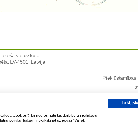
ītojošā vidusskola
sēta, LV-4501, Latvija
Piekļūstamības
S
Labi, pie
valodā „cookies”), lai nodrošinātu tās darbību un palīdzētu
kdatņu politiku, lūdzam noklikšķināt uz pogas “Vairāk