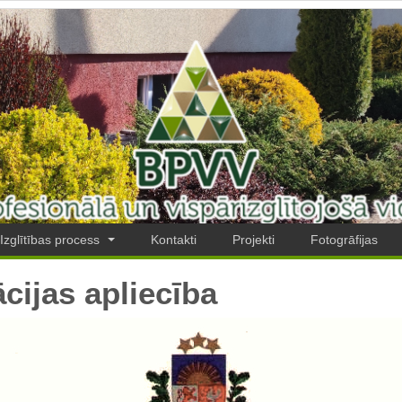
Izglītības process
Kontakti
Projekti
Fotogrāfijas
cijas apliecība