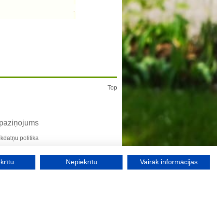
Top
 paziņojums
īkdatņu politika
krītu
Nepiekrītu
Vairāk informācijas