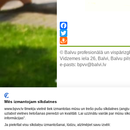
Facebook
Twitter
Draugiem
© Balvu profesionālā un vispārizgl
Vidzemes iela 26, Balvi, Balvu pil
e-pasts:
bpvv@balvi.lv
Mēs izmantojam sīkdatnes
www.bpvv.lv tīmekļa vietnē tiek izmantotas mūsu un trešo pušu sīkdatnes (angļu 
uzlabot vietnes lietošanas pieredzi un kvalitāti. Lai uzzinātu vairāk par mūsu sī
informācijas”.
Ja piekrītat visu sīkdatņu izmantošanai, lūdzu, atzīmējiet savu izvēli: