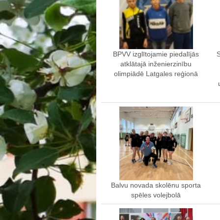
BPVV izglītojamie piedalījās
atklātajā inženierzinību
olimpiādē Latgales reģionā
Balvu novada skolēnu sporta
spēles volejbolā