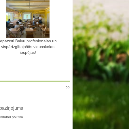
Iepazīsti Balvu profesionālās un
vispārizglītojošās vidusskolas
iespējas!
Top
 paziņojums
īkdatņu politika