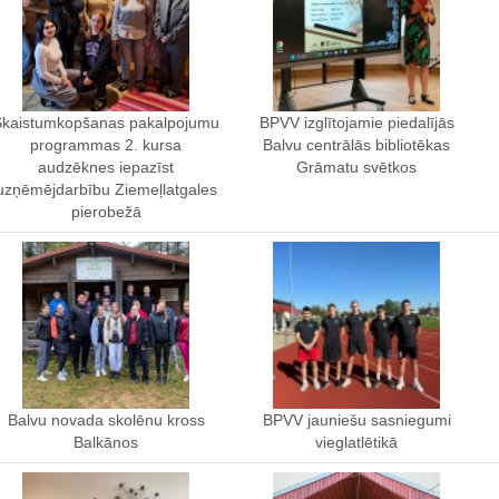
Skaistumkopšanas pakalpojumu
BPVV izglītojamie piedalījās
programmas 2. kursa
Balvu centrālās bibliotēkas
audzēknes iepazīst
Grāmatu svētkos
uzņēmējdarbību Ziemeļlatgales
pierobežā
Balvu novada skolēnu kross
BPVV jauniešu sasniegumi
Balkānos
vieglatlētikā