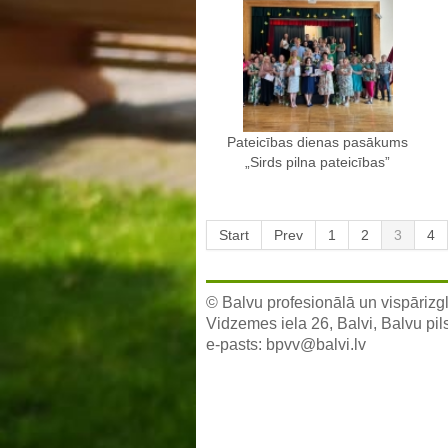
Pateicības dienas pasākums
„Sirds pilna pateicības”
Start
Prev
1
2
3
4
© Balvu profesionālā un vispārizgl
Vidzemes iela 26, Balvi, Balvu pil
e-pasts:
bpvv@balvi.lv