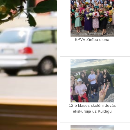
BPVV Zinību diena
12.b klases skolēni devās
ekskursijā uz Kuldīgu