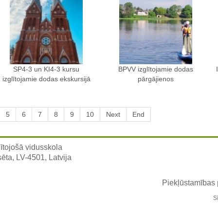
SP4-3 un KI4-3 kursu
BPVV izglītojamie dodas
izglītojamie dodas ekskursijā
pārgājienos
5
6
7
8
9
10
Next
End
ītojošā vidusskola
sēta, LV-4501, Latvija
Piekļūstamības
S