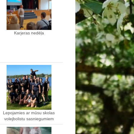
Karjeras nedēļa
Lepojamies ar mūsu skolas
volejbolistu sasniegumiem