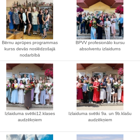
Bērnu aprūpes programmas
BPVV profesionālo kursu
kurss devās noslēdzošajā
absolventu izlaidums
nodarbībā
Izlaiduma svētki12.klases
Izlaiduma svētki 9a. un 9b.klašu
audzēkņiem
audzēkņiem