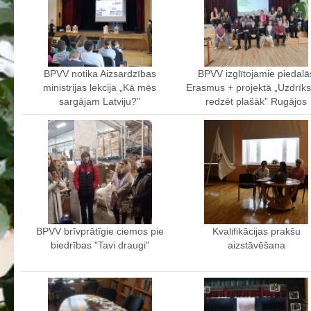
Aktualizētais pašvērtējuma ziņojums 2024
Aktualizētais pašvērtējuma ziņojums 2025
BPVV attīstības un investīciju stratēģijas plāns
BPVV notika Aizsardzības
BPVV izglītojamie piedalā
Investīciju un attīstības stratēģija
ministrijas lekcija „Kā mēs
Erasmus + projektā „Uzdrīks
Skolas telpu īres cenrādis
sargājam Latviju?”
redzēt plašāk” Rugājos
Skolas internāts
Biedrība
BPVV ciklogramma
Nolikums
Konvents
Latvijas Koks "Biedra sertifikāts"
BPVV brīvprātīgie ciemos pie
Kvalifikācijas prakšu
biedrības "Tavi draugi"
aizstāvēšana
Izglītības process
Vispārējās izglītības programmas
Valsts aizsardzības mācību programma