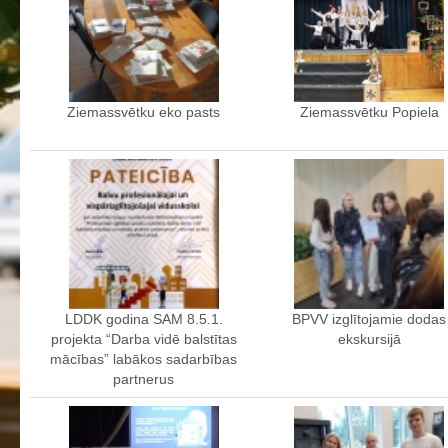
Profesionālās izglītības programmas
Kokizstrādājumu izgatavošana
Šūto izstrādājumu ražošanas tehnoloģija
Bērnu aprūpe
Ziemassvētku eko pasts
Ziemassvētku Popiela
Komerczinības
Skaistumkopšanas pakalpojumi
Koksnes materiālu apstrādātājs
Frizieris
Klašu audzinātāju saraksts
Interešu izglītība un pulciņi
LDDK godina SAM 8.5.1.
BPVV izglītojamie dodas
Mācību stundu norises laiki
projekta “Darba vidē balstītas
ekskursijā
BPVV skolotāju konsultāciju grafiks 2025./2026. m.g.
mācības” labākos sadarbības
partnerus
Normatīvie akti
Audzināšanas darba prioritātes
Mācīšanās grupas