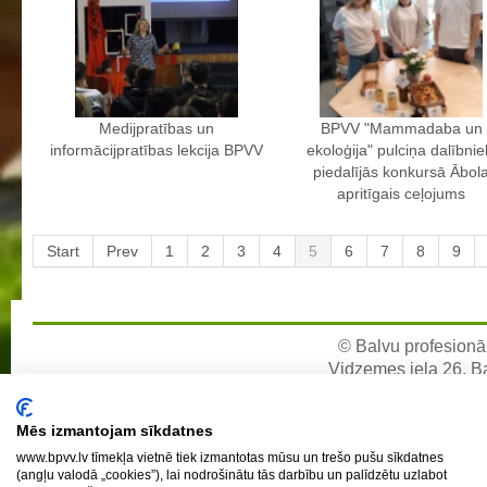
Individuālie nepieciešamie mācību līdzekļi un piederumi darbam
stundās
Ēdienkarte
Kontakti
Medijpratības un
BPVV "Mammadaba un
informācijpratības lekcija BPVV
ekoloģija" pulciņa dalībnie
Projekti
piedalījās konkursā Ābol
apritīgais ceļojums
Fotogrāfijas
Start
Prev
1
2
3
4
5
6
7
8
9
Karjeras izglītība
Noderīgi
© Balvu profesionāl
Vidzemes iela 26, Bal
e-pa
Mēs izmantojam sīkdatnes
www.bpvv.lv tīmekļa vietnē tiek izmantotas mūsu un trešo pušu sīkdatnes
(angļu valodā „cookies”), lai nodrošinātu tās darbību un palīdzētu uzlabot