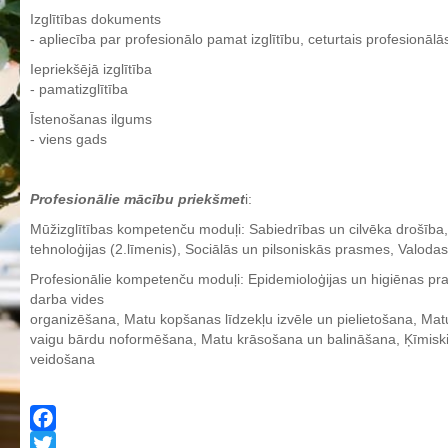
Izglītības dokuments
Aktualizētais pašvērtējuma ziņojums 2024
- apliecība par profesionālo pamat izglītību, ceturtais profesionālās
Aktualizētais pašvērtējuma ziņojums 2025
Iepriekšējā izglītība
BPVV attīstības un investīciju stratēģijas plāns
- pamatizglītība
Investīciju un attīstības stratēģija
Īstenošanas ilgums
- viens gads
Skolas telpu īres cenrādis
Skolas internāts
Profesionālie mācību priekšmet
i:
Biedrība
Mūžizglītības kompetenču moduļi: Sabiedrības un cilvēka drošība, 
BPVV ciklogramma
tehnoloģijas (2.līmenis), Sociālās un pilsoniskās prasmes, Valodas,
Nolikums
Profesionālie kompetenču moduļi: Epidemioloģijas un higiēnas pra
Konvents
darba vides
organizēšana, Matu kopšanas līdzekļu izvēle un pielietošana, Mat
Latvijas Koks "Biedra sertifikāts"
vaigu bārdu noformēšana, Matu krāsošana un balināšana, Ķīmiskie 
veidošana
Izglītības process
Vispārējās izglītības programmas
Valsts aizsardzības mācību programma
Facebook