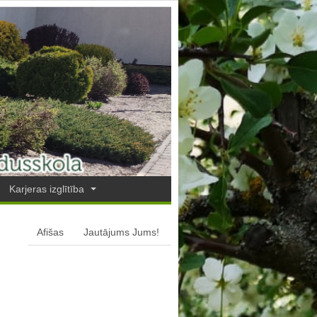
Karjeras izglītība
Afišas
Jautājums Jums!