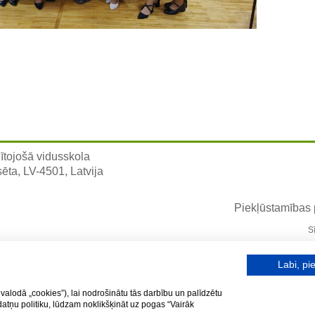
ītojošā vidusskola
sēta, LV-4501, Latvija
Piekļūstamības
S
Labi, pie
valodā „cookies”), lai nodrošinātu tās darbību un palīdzētu
kdatņu politiku, lūdzam noklikšķināt uz pogas “Vairāk