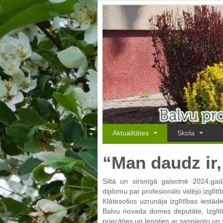
Aktualitātes
Skola
“Man daudz ir,
Siltā un sirsnīgā gaisotnē 2024.gad
diplomu par profesionālo vidējo izgl
Klātesošos uzrunāja izglītības iestāde
Balvu novada domes deputāte, Izglītī
priecāties un lepoties ar sasniegto un