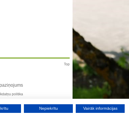
Top
 paziņojums
īkdatņu politika
krītu
Nepiekrītu
Vairāk informācijas