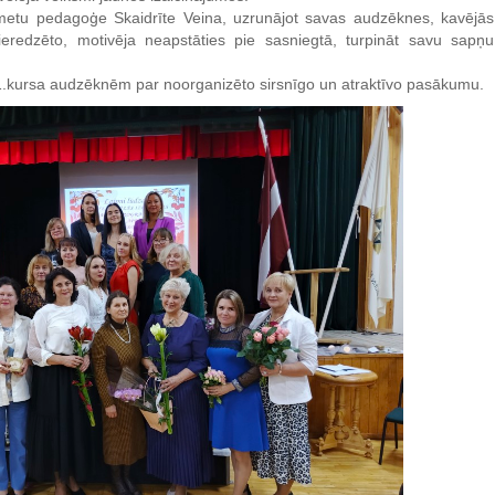
metu pedagoģe Skaidrīte Veina, uzrunājot savas audzēknes, kavējās
eredzēto, motivēja neapstāties pie sasniegtā, turpināt savu sapņu
.kursa audzēknēm par noorganizēto sirsnīgo un atraktīvo pasākumu.