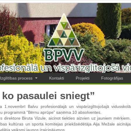
Izglītības process
Kontakti
Projekti
Fotogrāfijas
 ko pasaulei sniegt”
a 1.novembrī Balvu profesionālajā un vispārizglītojošajā vidusskolā
ītību programmā “Bērnu aprūpe” saņēma 10 absolventes.
s direktore Biruta Vizule, aicinot tiekties aizvien uz jauniem mērķiem.
bas kultūras un sporta komitejas priekšsēdētāja Aija Mežale aicināja
 vēlēja veiksmi jaunos izaicinājumos.