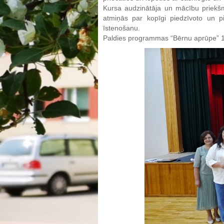
Kursa audzinātāja un mācību priekš
atmiņās par kopīgi piedzīvoto un pi
īstenošanu.
Paldies programmas “Bērnu aprūpe” 1