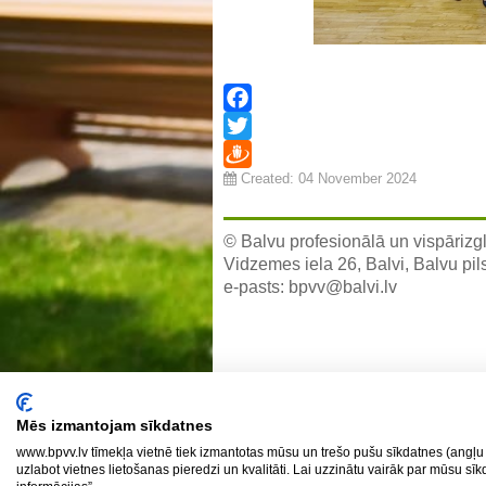
Facebook
Twitter
Created: 04 November 2024
Draugiem
© Balvu profesionālā un vispārizgl
Vidzemes iela 26, Balvi, Balvu pil
e-pasts:
bpvv@balvi.lv
Mēs izmantojam sīkdatnes
www.bpvv.lv tīmekļa vietnē tiek izmantotas mūsu un trešo pušu sīkdatnes (angļu 
uzlabot vietnes lietošanas pieredzi un kvalitāti. Lai uzzinātu vairāk par mūsu sī