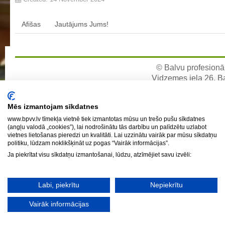
Draugiem
Profesionālās izglītības programmas
Kokizstrādājumu izgatavošana
Afišas
Jautājums Jums!
Šūto izstrādājumu ražošanas tehnoloģija
Bērnu aprūpe
© Balvu profesionāl
Komerczinības
Vidzemes iela 26, Bal
Skaistumkopšanas pakalpojumi
e-pa
Koksnes materiālu apstrādātājs
Mēs izmantojam sīkdatnes
Frizieris
www.bpvv.lv tīmekļa vietnē tiek izmantotas mūsu un trešo pušu sīkdatnes
(angļu valodā „cookies”), lai nodrošinātu tās darbību un palīdzētu uzlabot
Klašu audzinātāju saraksts
vietnes lietošanas pieredzi un kvalitāti. Lai uzzinātu vairāk par mūsu sīkdatņu
politiku, lūdzam noklikšķināt uz pogas “Vairāk informācijas”.
Interešu izglītība un pulciņi
Ja piekrītat visu sīkdatņu izmantošanai, lūdzu, atzīmējiet savu izvēli:
Mācību stundu norises laiki
BPVV skolotāju konsultāciju grafiks 2025./2026. m.g.
Labi, piekrītu
Nepiekrītu
Normatīvie akti
Vairāk informācijas
Audzināšanas darba prioritātes
Mācīšanās grupas