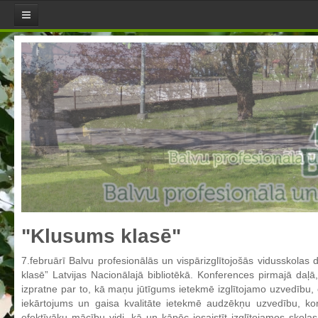
Aktualitātes
Jaunumi
Direktores sleja
Pasākumu plāns
Skola
Misija, mērķi un vērtības
Skolotāji
Skolas himna
Skolas LOGO
"Klusums klasē"
Pašvērtējuma ziņojumi
7.februārī Balvu profesionālās un vispārizglītojošās vidusskolas
Aktualizētais pašvērtējuma ziņojums 2021
klasē” Latvijas Nacionālajā bibliotēkā. Konferences pirmajā daļā, n
Aktualizētais pašvērtējuma ziņojums 2022
izpratne par to, kā maņu jūtīgums ietekmē izglītojamo uzvedību, em
iekārtojums un gaisa kvalitāte ietekmē audzēkņu uzvedību, ko
Aktualizētais pašvērtējuma ziņojums 2023
efektīvāku mācību vidi, kā un kāpēc iesaistīt izglītojamos skola