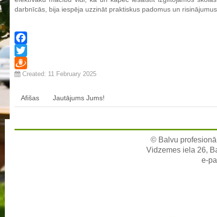
darbnīcās, bija iespēja uzzināt praktiskus padomus un risinājumus
Aktualizētais pašvērtējuma ziņojums 2024
Aktualizētais pašvērtējuma ziņojums 2025
BPVV attīstības un investīciju stratēģijas plāns
Facebook
Investīciju un attīstības stratēģija
Twitter
Skolas telpu īres cenrādis
Created: 11 February 2025
Draugiem
Skolas internāts
Afišas
Jautājums Jums!
Biedrība
BPVV ciklogramma
Nolikums
© Balvu profesionāl
Konvents
Vidzemes iela 26, Bal
Latvijas Koks "Biedra sertifikāts"
e-pa
Izglītības process
Vispārējās izglītības programmas
Valsts aizsardzības mācību programma