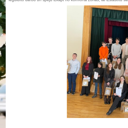
Aktualizētais pašvērtējuma ziņojums 2024
Aktualizētais pašvērtējuma ziņojums 2025
BPVV attīstības un investīciju stratēģijas plāns
Investīciju un attīstības stratēģija
Skolas telpu īres cenrādis
Skolas internāts
Biedrība
BPVV ciklogramma
Nolikums
Konvents
Latvijas Koks "Biedra sertifikāts"
Izglītības process
Vispārējās izglītības programmas
Valsts aizsardzības mācību programma