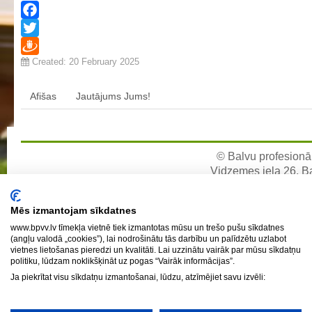
Profesionālās izglītības programmas
Facebook
Kokizstrādājumu izgatavošana
Twitter
Šūto izstrādājumu ražošanas tehnoloģija
Created: 20 February 2025
Draugiem
Bērnu aprūpe
Komerczinības
Afišas
Jautājums Jums!
Skaistumkopšanas pakalpojumi
Koksnes materiālu apstrādātājs
© Balvu profesionāl
Frizieris
Vidzemes iela 26, Bal
Klašu audzinātāju saraksts
e-pa
Interešu izglītība un pulciņi
Mēs izmantojam sīkdatnes
Mācību stundu norises laiki
www.bpvv.lv tīmekļa vietnē tiek izmantotas mūsu un trešo pušu sīkdatnes
(angļu valodā „cookies”), lai nodrošinātu tās darbību un palīdzētu uzlabot
BPVV skolotāju konsultāciju grafiks 2025./2026. m.g.
vietnes lietošanas pieredzi un kvalitāti. Lai uzzinātu vairāk par mūsu sīkdatņu
politiku, lūdzam noklikšķināt uz pogas “Vairāk informācijas”.
Normatīvie akti
Ja piekrītat visu sīkdatņu izmantošanai, lūdzu, atzīmējiet savu izvēli:
Audzināšanas darba prioritātes
Mācīšanās grupas