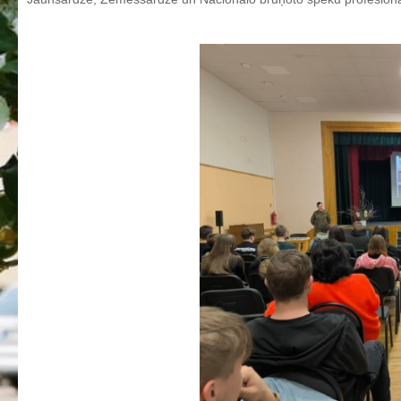
Aktualizētais pašvērtējuma ziņojums 2024
Aktualizētais pašvērtējuma ziņojums 2025
BPVV attīstības un investīciju stratēģijas plāns
Investīciju un attīstības stratēģija
Skolas telpu īres cenrādis
Skolas internāts
Biedrība
BPVV ciklogramma
Nolikums
Konvents
Latvijas Koks "Biedra sertifikāts"
Izglītības process
Vispārējās izglītības programmas
Valsts aizsardzības mācību programma