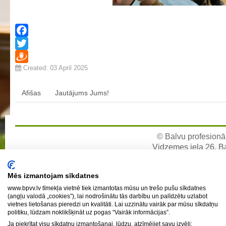
Profesionālās izglītības programmas
Kokizstrādājumu izgatavošana
Šūto izstrādājumu ražošanas tehnoloģija
Facebook
Bērnu aprūpe
Twitter
Created: 03 April 2025
Komerczinības
Draugiem
Skaistumkopšanas pakalpojumi
Afišas
Jautājums Jums!
Koksnes materiālu apstrādātājs
Frizieris
Klašu audzinātāju saraksts
© Balvu profesionāl
Vidzemes iela 26, Bal
Interešu izglītība un pulciņi
e-pa
Mācību stundu norises laiki
Mēs izmantojam sīkdatnes
BPVV skolotāju konsultāciju grafiks 2025./2026. m.g.
www.bpvv.lv tīmekļa vietnē tiek izmantotas mūsu un trešo pušu sīkdatnes
Normatīvie akti
(angļu valodā „cookies”), lai nodrošinātu tās darbību un palīdzētu uzlabot
vietnes lietošanas pieredzi un kvalitāti. Lai uzzinātu vairāk par mūsu sīkdatņu
Audzināšanas darba prioritātes
politiku, lūdzam noklikšķināt uz pogas “Vairāk informācijas”.
Ja piekrītat visu sīkdatņu izmantošanai, lūdzu, atzīmējiet savu izvēli:
Mācīšanās grupas